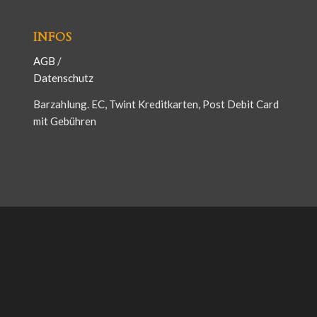
INFOS
AGB
/
Datenschutz
Barzahlung. EC, Twint Kreditkarten, Post Debit Card
mit Gebühren